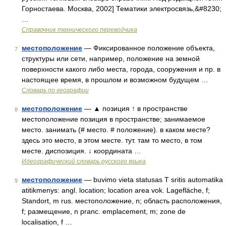
Горностаева. Москва, 2002] Тематики электросвязь,&#8230;
…
Справочник технического переводчика
местоположение
— Фиксированное положение объекта,
7
структуры или сети, например, положение на земной
поверхности какого либо места, города, сооружения и пр. в
настоящее время, в прошлом и возможном будущем …
Словарь по географии
местоположение
— ▲ позиция ↑ в пространстве
8
местоположение позиция в пространстве; занимаемое
место. занимать (# место. # положение). в каком месте?
здесь это место, в этом месте. тут. там то место, в том
месте. диспозиция. ↓ координата …
Идеографический словарь русского языка
местоположение
— buvimo vieta statusas T sritis automatika
9
atitikmenys: angl. location; location area vok. Lagefläche, f;
Standort, m rus. местоположение, n; область расположения,
f; размещение, n pranc. emplacement, m; zone de
localisation, f …