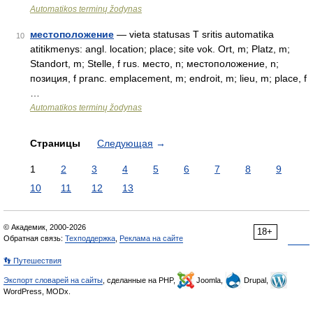
Automatikos terminų žodynas
местоположение
— vieta statusas T sritis automatika
10
atitikmenys: angl. location; place; site vok. Ort, m; Platz, m;
Standort, m; Stelle, f rus. место, n; местоположение, n;
позиция, f pranc. emplacement, m; endroit, m; lieu, m; place, f
…
Automatikos terminų žodynas
Страницы
Следующая
→
1
2
3
4
5
6
7
8
9
10
11
12
13
© Академик, 2000-2026
18+
Обратная связь:
Техподдержка
,
Реклама на сайте
👣 Путешествия
Экспорт словарей на сайты
, сделанные на PHP,
Joomla,
Drupal,
WordPress, MODx.