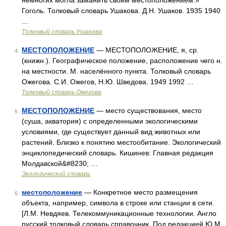
немногих могла заманить своим местоположением.»
Гоголь. Толковый словарь Ушакова. Д.Н. Ушаков. 1935 1940
…
Толковый словарь Ушакова
МЕСТОПОЛОЖЕНИЕ
— МЕСТОПОЛОЖЕНИЕ, я, ср.
4
(книжн.). Географическое положение, расположение чего н.
на местности. М. населённого пункта. Толковый словарь
Ожегова. С.И. Ожегов, Н.Ю. Шведова. 1949 1992 …
Толковый словарь Ожегова
МЕСТОПОЛОЖЕНИЕ
— место существования, место
5
(суша, акватория) с определенными экологическими
условиями, где существует данный вид животных или
растений. Близко к понятию местообитание. Экологический
энциклопедический словарь. Кишинев: Главная редакция
Молдавской&#8230; …
Экологический словарь
местоположение
— Конкретное место размещения
6
объекта, например, символа в строке или станции в сети.
[Л.М. Невдяев. Телекоммуникационные технологии. Англо
русский толковый словарь справочник. Под редакцией Ю.М.